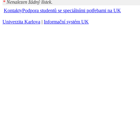
*
Nenalezen žádný lístek.
Kontakty
Podpora studentů se speciálními potřebami na UK
Univerzita Karlova
|
Informační systém UK