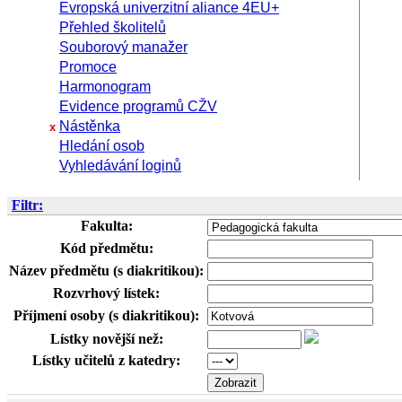
Evropská univerzitní aliance 4EU+
Přehled školitelů
Souborový manažer
Promoce
Harmonogram
Evidence programů CŽV
Nástěnka
x
Hledání osob
Vyhledávání loginů
Filtr:
Fakulta:
Kód předmětu:
Název předmětu (s diakritikou):
Rozvrhový lístek:
Příjmení osoby (s diakritikou):
Lístky novější než:
Lístky učitelů z katedry: