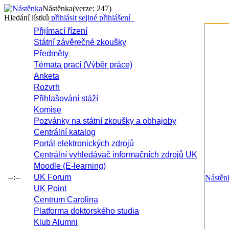
Nástěnka
(verze: 247)
Hledání lístků
přihlásit se
jiné přihlášení
Přijímací řízení
Státní závěrečné zkoušky
Předměty
Témata prací (Výběr práce)
Anketa
Rozvrh
Přihlašování stáží
Komise
Pozvánky na státní zkoušky a obhajoby
Centrální katalog
Portál elektronických zdrojů
Centrální vyhledávač informačních zdrojů UK
Moodle (E-learning)
--:--
UK Forum
Nástěn
UK Point
Centrum Carolina
Platforma doktorského studia
Klub Alumni