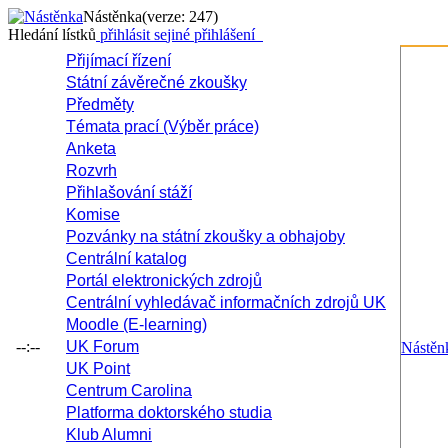
Nástěnka
(verze: 247)
Hledání lístků
přihlásit se
jiné přihlášení
Přijímací řízení
Státní závěrečné zkoušky
Předměty
Témata prací (Výběr práce)
Anketa
Rozvrh
Přihlašování stáží
Komise
Pozvánky na státní zkoušky a obhajoby
Centrální katalog
Portál elektronických zdrojů
Centrální vyhledávač informačních zdrojů UK
Moodle (E-learning)
--:--
UK Forum
Nástěn
UK Point
Centrum Carolina
Platforma doktorského studia
Klub Alumni