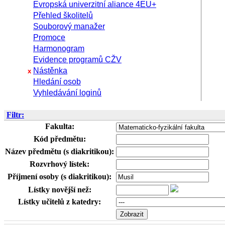
Evropská univerzitní aliance 4EU+
Přehled školitelů
Souborový manažer
Promoce
Harmonogram
Evidence programů CŽV
Nástěnka
x
Hledání osob
Vyhledávání loginů
Filtr:
Fakulta:
Kód předmětu:
Název předmětu (s diakritikou):
Rozvrhový lístek:
Příjmení osoby (s diakritikou):
Lístky novější než:
Lístky učitelů z katedry: