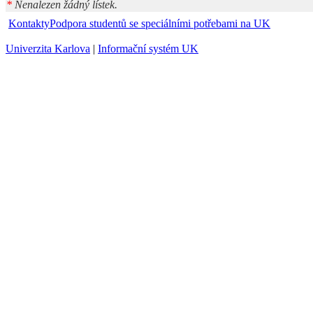
*
Nenalezen žádný lístek.
Kontakty
Podpora studentů se speciálními potřebami na UK
Univerzita Karlova
|
Informační systém UK