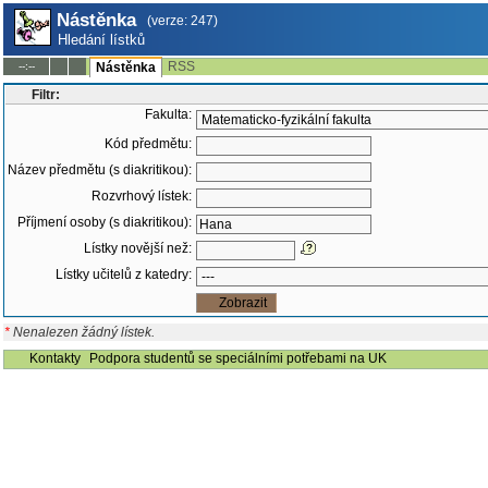
Nástěnka
(verze: 247)
Hledání lístků
RSS
--:--
Nástěnka
Filtr:
Fakulta:
Kód předmětu:
Název předmětu (s diakritikou):
Rozvrhový lístek:
Příjmení osoby (s diakritikou):
Lístky novější než:
Lístky učitelů z katedry:
*
Nenalezen žádný lístek.
Kontakty
Podpora studentů se speciálními potřebami na UK