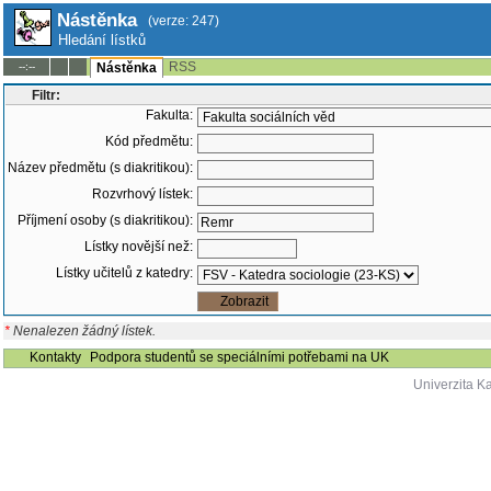
Nástěnka
(verze: 247)
Hledání lístků
RSS
--:--
Nástěnka
Filtr:
Fakulta:
Kód předmětu:
Název předmětu (s diakritikou):
Rozvrhový lístek:
Příjmení osoby (s diakritikou):
Lístky novější než:
Lístky učitelů z katedry:
*
Nenalezen žádný lístek.
Kontakty
Podpora studentů se speciálními potřebami na UK
Univerzita K