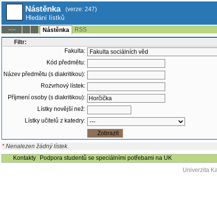
Nástěnka
(verze: 247)
Hledání lístků
RSS
--:--
Nástěnka
Filtr:
Fakulta:
Kód předmětu:
Název předmětu (s diakritikou):
Rozvrhový lístek:
Příjmení osoby (s diakritikou):
Lístky novější než:
Lístky učitelů z katedry:
*
Nenalezen žádný lístek.
Kontakty
Podpora studentů se speciálními potřebami na UK
Univerzita K