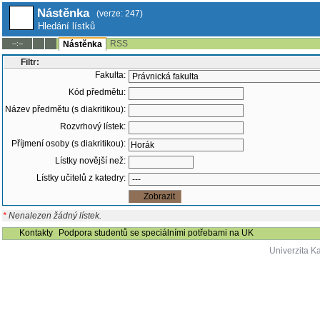
Nástěnka
(verze: 247)
Hledání lístků
RSS
--:--
Nástěnka
Filtr:
Fakulta:
Kód předmětu:
Název předmětu (s diakritikou):
Rozvrhový lístek:
Příjmení osoby (s diakritikou):
Lístky novější než:
Lístky učitelů z katedry:
*
Nenalezen žádný lístek.
Kontakty
Podpora studentů se speciálními potřebami na UK
Univerzita K