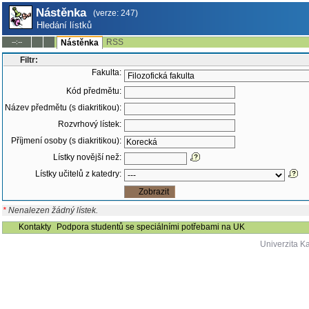
Nástěnka
(verze: 247)
Hledání lístků
RSS
--:--
Nástěnka
Filtr:
Fakulta:
Kód předmětu:
Název předmětu (s diakritikou):
Rozvrhový lístek:
Příjmení osoby (s diakritikou):
Lístky novější než:
Lístky učitelů z katedry:
*
Nenalezen žádný lístek.
Kontakty
Podpora studentů se speciálními potřebami na UK
Univerzita K