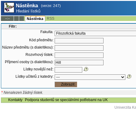
Nástěnka
(verze: 247)
Hledání lístků
RSS
--:--
Nástěnka
Filtr:
Fakulta:
Kód předmětu:
Název předmětu (s diakritikou):
Rozvrhový lístek:
Příjmení osoby (s diakritikou):
Lístky novější než:
Lístky učitelů z katedry:
*
Nenalezen žádný lístek.
Kontakty
Podpora studentů se speciálními potřebami na UK
Univerzita K