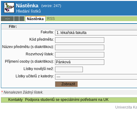
Nástěnka
(verze: 247)
Hledání lístků
RSS
--:--
Nástěnka
Filtr:
Fakulta:
Kód předmětu:
Název předmětu (s diakritikou):
Rozvrhový lístek:
Příjmení osoby (s diakritikou):
Lístky novější než:
Lístky učitelů z katedry:
*
Nenalezen žádný lístek.
Kontakty
Podpora studentů se speciálními potřebami na UK
Univerzita K