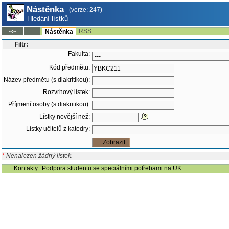
Nástěnka
(verze: 247)
Hledání lístků
RSS
--:--
Nástěnka
Filtr:
Fakulta:
Kód předmětu:
Název předmětu (s diakritikou):
Rozvrhový lístek:
Příjmení osoby (s diakritikou):
Lístky novější než:
Lístky učitelů z katedry:
*
Nenalezen žádný lístek.
Kontakty
Podpora studentů se speciálními potřebami na UK