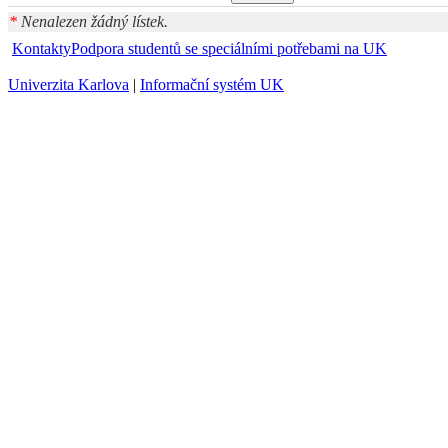
*
Nenalezen žádný lístek.
Kontakty
Podpora studentů se speciálními potřebami na UK
Univerzita Karlova
|
Informační systém UK