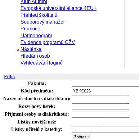
Klub Alumni
Evropská univerzitní aliance 4EU+
Přehled školitelů
Souborový manažer
Promoce
Harmonogram
Evidence programů CŽV
Nástěnka
x
Hledání osob
Vyhledávání loginů
Filtr:
Fakulta:
Kód předmětu:
Název předmětu (s diakritikou):
Rozvrhový lístek:
Příjmení osoby (s diakritikou):
Lístky novější než:
Lístky učitelů z katedry: