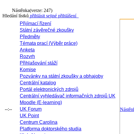
Nástěnka
(verze: 247)
Hledání lístků
přihlásit se
jiné přihlášení
Přijímací řízení
Státní závěrečné zkoušky
Předměty
Témata prací (Výběr práce)
Anketa
Rozvrh
Přihlašování stáží
Komise
Pozvánky na státní zkoušky a obhajoby
Centrální katalog
Portál elektronických zdrojů
Centrální vyhledávač informačních zdrojů UK
Moodle (E-learning)
--:--
UK Forum
Nástěn
UK Point
Centrum Carolina
Platforma doktorského studia