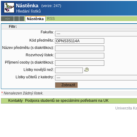
Nástěnka
(verze: 247)
Hledání lístků
RSS
--:--
Nástěnka
Filtr:
Fakulta:
Kód předmětu:
Název předmětu (s diakritikou):
Rozvrhový lístek:
Příjmení osoby (s diakritikou):
Lístky novější než:
Lístky učitelů z katedry:
*
Nenalezen žádný lístek.
Kontakty
Podpora studentů se speciálními potřebami na UK
Univerzita K