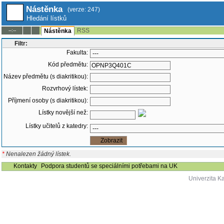
Nástěnka
(verze: 247)
Hledání lístků
RSS
--:--
Nástěnka
Filtr:
Fakulta:
Kód předmětu:
Název předmětu (s diakritikou):
Rozvrhový lístek:
Příjmení osoby (s diakritikou):
Lístky novější než:
Lístky učitelů z katedry:
*
Nenalezen žádný lístek.
Kontakty
Podpora studentů se speciálními potřebami na UK
Univerzita K