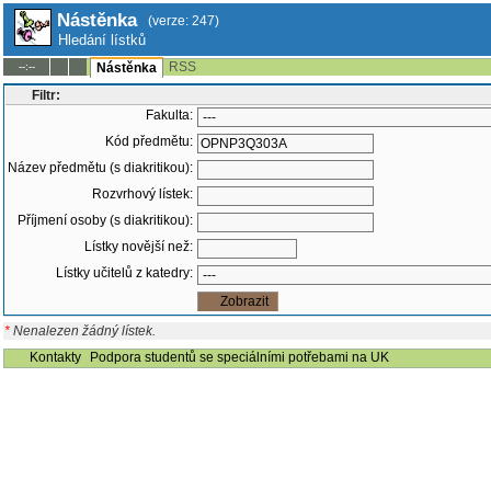
Nástěnka
(verze: 247)
Hledání lístků
RSS
--:--
Nástěnka
Filtr:
Fakulta:
Kód předmětu:
Název předmětu (s diakritikou):
Rozvrhový lístek:
Příjmení osoby (s diakritikou):
Lístky novější než:
Lístky učitelů z katedry:
*
Nenalezen žádný lístek.
Kontakty
Podpora studentů se speciálními potřebami na UK