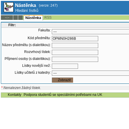
Nástěnka
(verze: 247)
Hledání lístků
RSS
--:--
Nástěnka
Filtr:
Fakulta:
Kód předmětu:
Název předmětu (s diakritikou):
Rozvrhový lístek:
Příjmení osoby (s diakritikou):
Lístky novější než:
Lístky učitelů z katedry:
*
Nenalezen žádný lístek.
Kontakty
Podpora studentů se speciálními potřebami na UK