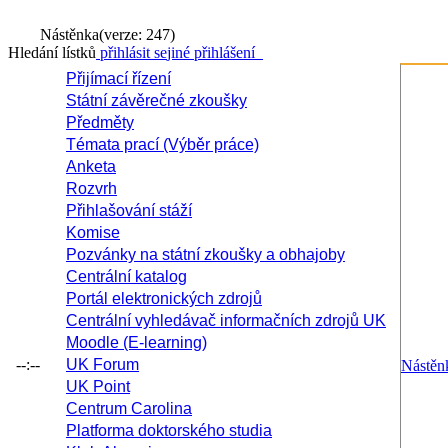
Nástěnka
(verze: 247)
Hledání lístků
přihlásit se
jiné přihlášení
Přijímací řízení
Státní závěrečné zkoušky
Předměty
Témata prací (Výběr práce)
Anketa
Rozvrh
Přihlašování stáží
Komise
Pozvánky na státní zkoušky a obhajoby
Centrální katalog
Portál elektronických zdrojů
Centrální vyhledávač informačních zdrojů UK
Moodle (E-learning)
--:--
UK Forum
Nástěn
UK Point
Centrum Carolina
Platforma doktorského studia