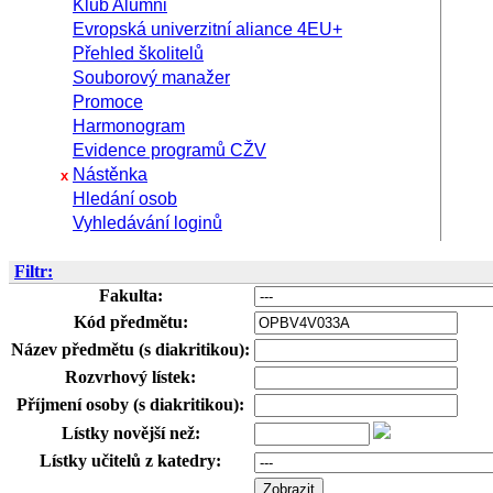
Klub Alumni
Evropská univerzitní aliance 4EU+
Přehled školitelů
Souborový manažer
Promoce
Harmonogram
Evidence programů CŽV
Nástěnka
x
Hledání osob
Vyhledávání loginů
Filtr:
Fakulta:
Kód předmětu:
Název předmětu (s diakritikou):
Rozvrhový lístek:
Příjmení osoby (s diakritikou):
Lístky novější než:
Lístky učitelů z katedry: