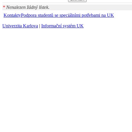
*
Nenalezen žádný lístek.
Kontakty
Podpora studentů se speciálními potřebami na UK
Univerzita Karlova
|
Informační systém UK