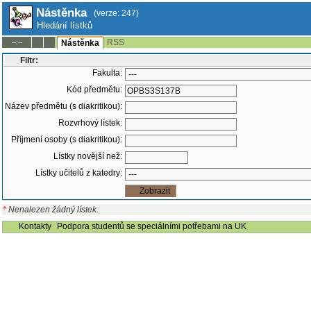
Nástěnka
(verze: 247)
Hledání lístků
RSS
--:--
Nástěnka
Filtr:
Fakulta:
Kód předmětu:
Název předmětu (s diakritikou):
Rozvrhový lístek:
Příjmení osoby (s diakritikou):
Lístky novější než:
Lístky učitelů z katedry:
*
Nenalezen žádný lístek.
Kontakty
Podpora studentů se speciálními potřebami na UK