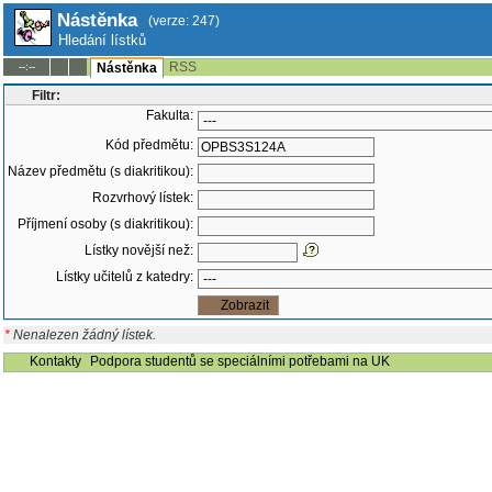
Nástěnka
(verze: 247)
Hledání lístků
RSS
--:--
Nástěnka
Filtr:
Fakulta:
Kód předmětu:
Název předmětu (s diakritikou):
Rozvrhový lístek:
Příjmení osoby (s diakritikou):
Lístky novější než:
Lístky učitelů z katedry:
*
Nenalezen žádný lístek.
Kontakty
Podpora studentů se speciálními potřebami na UK