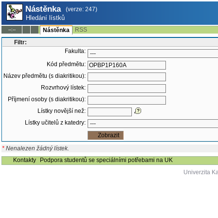
Nástěnka
(verze: 247)
Hledání lístků
RSS
--:--
Nástěnka
Filtr:
Fakulta:
Kód předmětu:
Název předmětu (s diakritikou):
Rozvrhový lístek:
Příjmení osoby (s diakritikou):
Lístky novější než:
Lístky učitelů z katedry:
*
Nenalezen žádný lístek.
Kontakty
Podpora studentů se speciálními potřebami na UK
Univerzita K