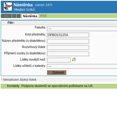
Nástěnka
(verze: 247)
Hledání lístků
RSS
--:--
Nástěnka
Filtr:
Fakulta:
Kód předmětu:
Název předmětu (s diakritikou):
Rozvrhový lístek:
Příjmení osoby (s diakritikou):
Lístky novější než:
Lístky učitelů z katedry:
*
Nenalezen žádný lístek.
Kontakty
Podpora studentů se speciálními potřebami na UK