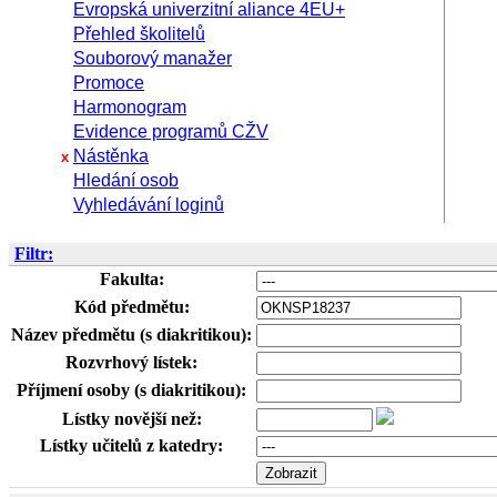
Evropská univerzitní aliance 4EU+
Přehled školitelů
Souborový manažer
Promoce
Harmonogram
Evidence programů CŽV
Nástěnka
x
Hledání osob
Vyhledávání loginů
Filtr:
Fakulta:
Kód předmětu:
Název předmětu (s diakritikou):
Rozvrhový lístek:
Příjmení osoby (s diakritikou):
Lístky novější než:
Lístky učitelů z katedry: