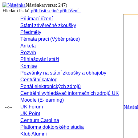
Nástěnka
(verze: 247)
Hledání lístků
přihlásit se
jiné přihlášení
Přijímací řízení
Státní závěrečné zkoušky
Předměty
Témata prací (Výběr práce)
Anketa
Rozvrh
Přihlašování stáží
Komise
Pozvánky na státní zkoušky a obhajoby
Centrální katalog
Portál elektronických zdrojů
Centrální vyhledávač informačních zdrojů UK
Moodle (E-learning)
--:--
UK Forum
Nástěn
UK Point
Centrum Carolina
Platforma doktorského studia
Klub Alumni