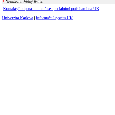
*
Nenalezen žádný lístek.
Kontakty
Podpora studentů se speciálními potřebami na UK
Univerzita Karlova
|
Informační systém UK