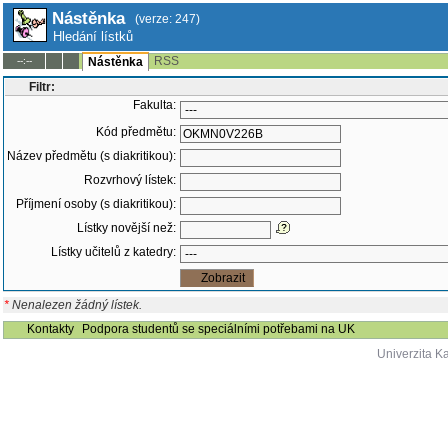
Nástěnka
(verze: 247)
Hledání lístků
RSS
--:--
Nástěnka
Filtr:
Fakulta:
Kód předmětu:
Název předmětu (s diakritikou):
Rozvrhový lístek:
Příjmení osoby (s diakritikou):
Lístky novější než:
Lístky učitelů z katedry:
*
Nenalezen žádný lístek.
Kontakty
Podpora studentů se speciálními potřebami na UK
Univerzita K