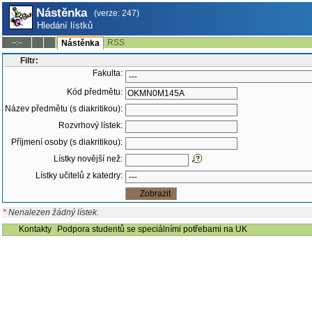
Nástěnka
(verze: 247)
Hledání lístků
RSS
--:--
Nástěnka
Filtr:
Fakulta:
Kód předmětu:
Název předmětu (s diakritikou):
Rozvrhový lístek:
Příjmení osoby (s diakritikou):
Lístky novější než:
Lístky učitelů z katedry:
*
Nenalezen žádný lístek.
Kontakty
Podpora studentů se speciálními potřebami na UK