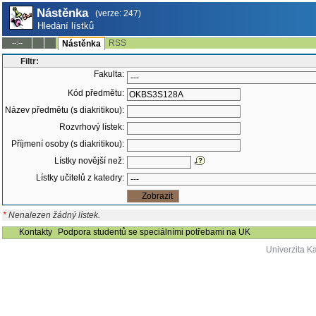
Nástěnka
(verze: 247)
Hledání lístků
RSS
--:--
Nástěnka
Filtr:
Fakulta:
Kód předmětu:
Název předmětu (s diakritikou):
Rozvrhový lístek:
Příjmení osoby (s diakritikou):
Lístky novější než:
Lístky učitelů z katedry:
*
Nenalezen žádný lístek.
Kontakty
Podpora studentů se speciálními potřebami na UK
Univerzita K