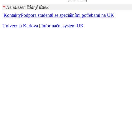
*
Nenalezen žádný lístek.
Kontakty
Podpora studentů se speciálními potřebami na UK
Univerzita Karlova
|
Informační systém UK