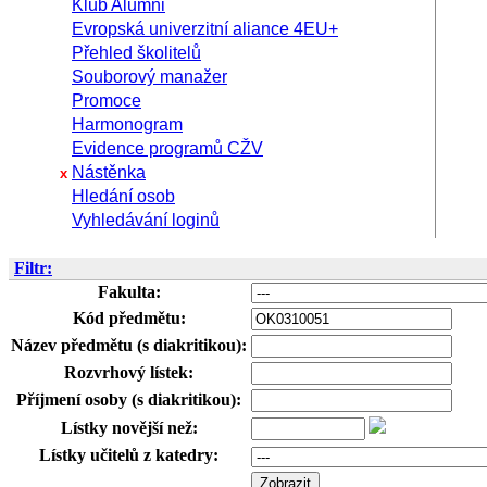
Klub Alumni
Evropská univerzitní aliance 4EU+
Přehled školitelů
Souborový manažer
Promoce
Harmonogram
Evidence programů CŽV
Nástěnka
x
Hledání osob
Vyhledávání loginů
Filtr:
Fakulta:
Kód předmětu:
Název předmětu (s diakritikou):
Rozvrhový lístek:
Příjmení osoby (s diakritikou):
Lístky novější než:
Lístky učitelů z katedry: