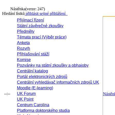
Nástěnka
(verze: 247)
Hledání lístků
přihlásit se
jiné přihlášení
Přijímací řízení
Státní závěrečné zkoušky
Předměty
Témata prací (Výběr práce)
Anketa
Rozvrh
Přihlašování stáží
Komise
Pozvánky na státní zkoušky a obhajoby
Centrální katalog
Portál elektronických zdrojů
Centrální vyhledávač informačních zdrojů UK
Moodle (E-learning)
--:--
UK Forum
Nástěn
UK Point
Centrum Carolina
Platforma doktorského studia