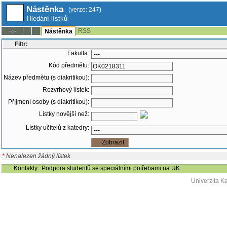
Nástěnka
(verze: 247)
Hledání lístků
RSS
--:--
Nástěnka
Filtr:
Fakulta:
Kód předmětu:
Název předmětu (s diakritikou):
Rozvrhový lístek:
Příjmení osoby (s diakritikou):
Lístky novější než:
Lístky učitelů z katedry:
*
Nenalezen žádný lístek.
Kontakty
Podpora studentů se speciálními potřebami na UK
Univerzita K