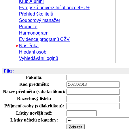
Klub Alumni
Evropská univerzitní aliance 4EU+
Přehled školitelů
Souborový manažer
Promoce
Harmonogram
Evidence programů CŽV
Nástěnka
x
Hledání osob
Vyhledávání loginů
Filtr:
Fakulta:
Kód předmětu:
Název předmětu (s diakritikou):
Rozvrhový lístek:
Příjmení osoby (s diakritikou):
Lístky novější než:
Lístky učitelů z katedry: