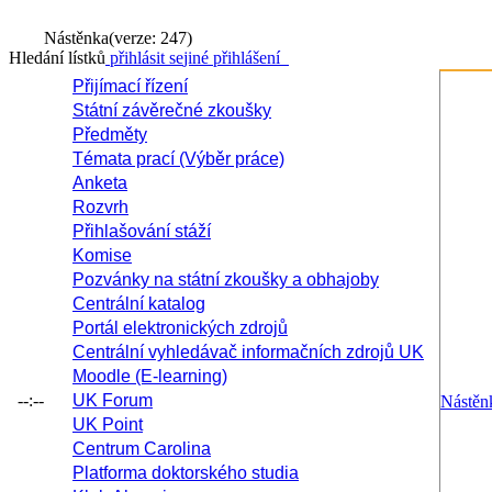
Nástěnka
(verze: 247)
Hledání lístků
přihlásit se
jiné přihlášení
Přijímací řízení
Státní závěrečné zkoušky
Předměty
Témata prací (Výběr práce)
Anketa
Rozvrh
Přihlašování stáží
Komise
Pozvánky na státní zkoušky a obhajoby
Centrální katalog
Portál elektronických zdrojů
Centrální vyhledávač informačních zdrojů UK
Moodle (E-learning)
--:--
UK Forum
Nástěn
UK Point
Centrum Carolina
Platforma doktorského studia