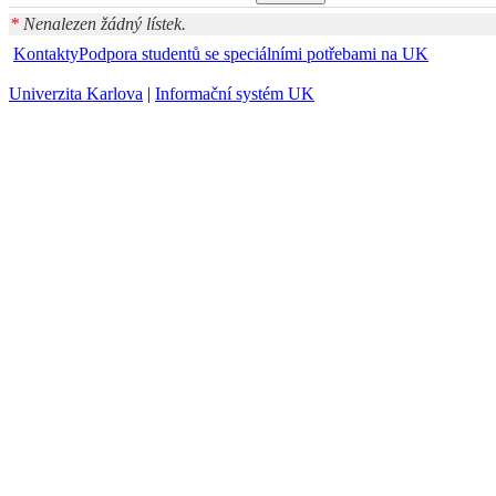
*
Nenalezen žádný lístek.
Kontakty
Podpora studentů se speciálními potřebami na UK
Univerzita Karlova
|
Informační systém UK