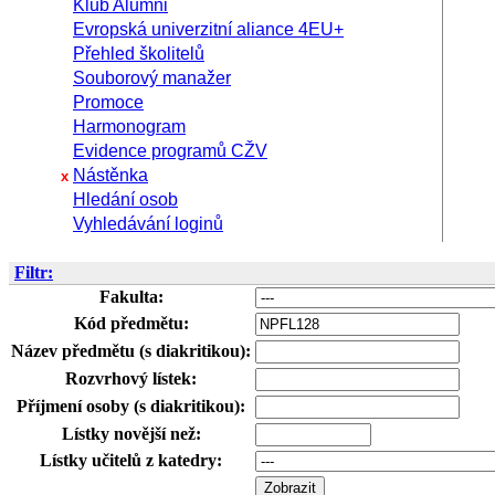
Klub Alumni
Evropská univerzitní aliance 4EU+
Přehled školitelů
Souborový manažer
Promoce
Harmonogram
Evidence programů CŽV
Nástěnka
x
Hledání osob
Vyhledávání loginů
Filtr:
Fakulta:
Kód předmětu:
Název předmětu (s diakritikou):
Rozvrhový lístek:
Příjmení osoby (s diakritikou):
Lístky novější než:
Lístky učitelů z katedry: