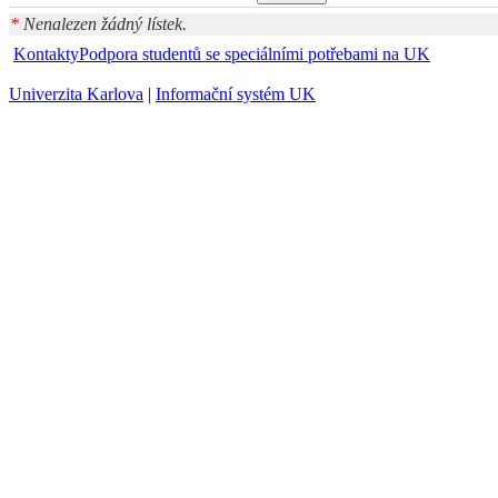
*
Nenalezen žádný lístek.
Kontakty
Podpora studentů se speciálními potřebami na UK
Univerzita Karlova
|
Informační systém UK