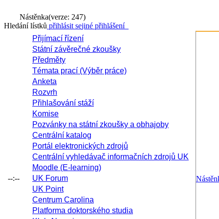
Nástěnka
(verze: 247)
Hledání lístků
přihlásit se
jiné přihlášení
Přijímací řízení
Státní závěrečné zkoušky
Předměty
Témata prací (Výběr práce)
Anketa
Rozvrh
Přihlašování stáží
Komise
Pozvánky na státní zkoušky a obhajoby
Centrální katalog
Portál elektronických zdrojů
Centrální vyhledávač informačních zdrojů UK
Moodle (E-learning)
--:--
UK Forum
Nástěn
UK Point
Centrum Carolina
Platforma doktorského studia