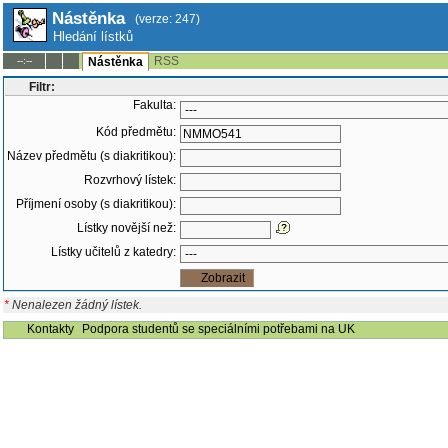
Nástěnka
(verze: 247)
Hledání lístků
RSS
--:--
Nástěnka
Filtr:
Fakulta:
Kód předmětu:
Název předmětu (s diakritikou):
Rozvrhový lístek:
Příjmení osoby (s diakritikou):
Lístky novější než:
Lístky učitelů z katedry:
*
Nenalezen žádný lístek.
Kontakty
Podpora studentů se speciálními potřebami na UK