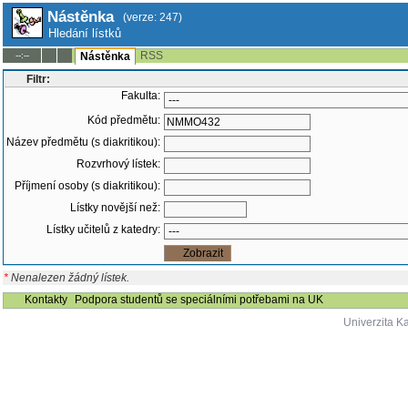
Nástěnka
(verze: 247)
Hledání lístků
RSS
--:--
Nástěnka
Filtr:
Fakulta:
Kód předmětu:
Název předmětu (s diakritikou):
Rozvrhový lístek:
Příjmení osoby (s diakritikou):
Lístky novější než:
Lístky učitelů z katedry:
*
Nenalezen žádný lístek.
Kontakty
Podpora studentů se speciálními potřebami na UK
Univerzita K