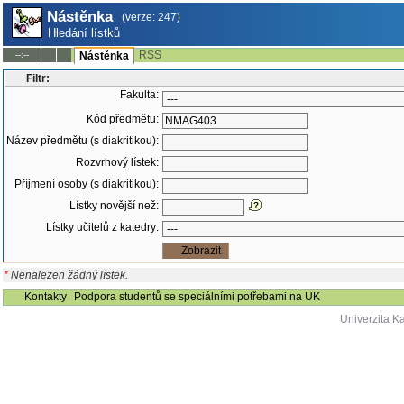
Nástěnka
(verze: 247)
Hledání lístků
RSS
--:--
Nástěnka
Filtr:
Fakulta:
Kód předmětu:
Název předmětu (s diakritikou):
Rozvrhový lístek:
Příjmení osoby (s diakritikou):
Lístky novější než:
Lístky učitelů z katedry:
*
Nenalezen žádný lístek.
Kontakty
Podpora studentů se speciálními potřebami na UK
Univerzita K