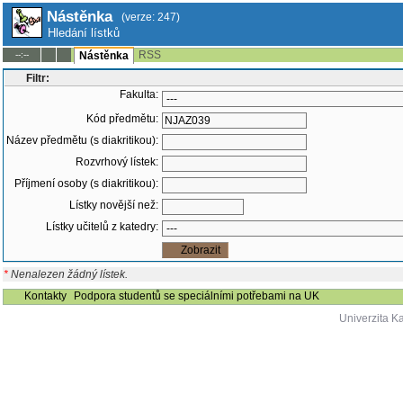
Nástěnka
(verze: 247)
Hledání lístků
RSS
--:--
Nástěnka
Filtr:
Fakulta:
Kód předmětu:
Název předmětu (s diakritikou):
Rozvrhový lístek:
Příjmení osoby (s diakritikou):
Lístky novější než:
Lístky učitelů z katedry:
*
Nenalezen žádný lístek.
Kontakty
Podpora studentů se speciálními potřebami na UK
Univerzita K