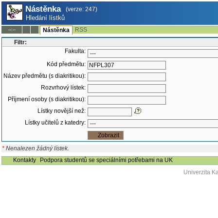
Nástěnka
(verze: 247)
Hledání lístků
RSS
--:--
Nástěnka
Filtr:
Fakulta:
Kód předmětu:
Název předmětu (s diakritikou):
Rozvrhový lístek:
Příjmení osoby (s diakritikou):
Lístky novější než:
Lístky učitelů z katedry:
*
Nenalezen žádný lístek.
Kontakty
Podpora studentů se speciálními potřebami na UK
Univerzita K