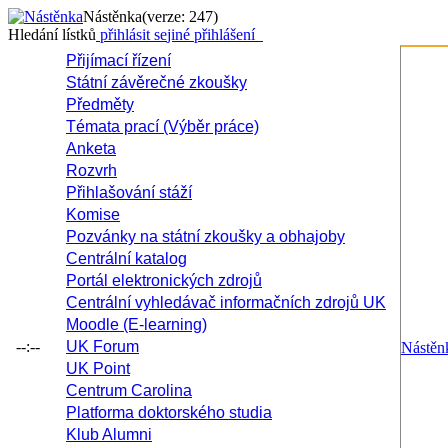
Nástěnka
(verze: 247)
Hledání lístků
přihlásit se
jiné přihlášení
Přijímací řízení
Státní závěrečné zkoušky
Předměty
Témata prací (Výběr práce)
Anketa
Rozvrh
Přihlašování stáží
Komise
Pozvánky na státní zkoušky a obhajoby
Centrální katalog
Portál elektronických zdrojů
Centrální vyhledávač informačních zdrojů UK
Moodle (E-learning)
--:--
UK Forum
Nástěn
UK Point
Centrum Carolina
Platforma doktorského studia
Klub Alumni