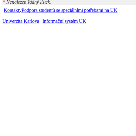
*
Nenalezen žádný lístek.
Kontakty
Podpora studentů se speciálními potřebami na UK
Univerzita Karlova
|
Informační systém UK