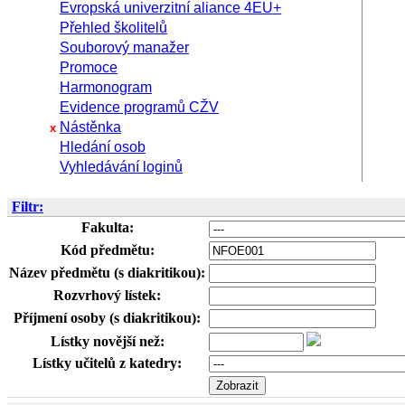
Evropská univerzitní aliance 4EU+
Přehled školitelů
Souborový manažer
Promoce
Harmonogram
Evidence programů CŽV
Nástěnka
x
Hledání osob
Vyhledávání loginů
Filtr:
Fakulta:
Kód předmětu:
Název předmětu (s diakritikou):
Rozvrhový lístek:
Příjmení osoby (s diakritikou):
Lístky novější než:
Lístky učitelů z katedry: