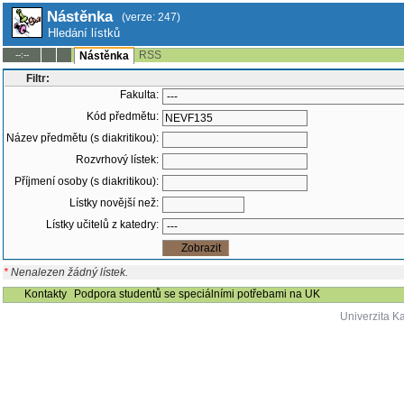
Nástěnka
(verze: 247)
Hledání lístků
RSS
--:--
Nástěnka
Filtr:
Fakulta:
Kód předmětu:
Název předmětu (s diakritikou):
Rozvrhový lístek:
Příjmení osoby (s diakritikou):
Lístky novější než:
Lístky učitelů z katedry:
*
Nenalezen žádný lístek.
Kontakty
Podpora studentů se speciálními potřebami na UK
Univerzita K