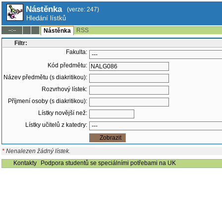
Nástěnka
(verze: 247)
Hledání lístků
RSS
--:--
Nástěnka
Filtr:
Fakulta:
Kód předmětu:
Název předmětu (s diakritikou):
Rozvrhový lístek:
Příjmení osoby (s diakritikou):
Lístky novější než:
Lístky učitelů z katedry:
*
Nenalezen žádný lístek.
Kontakty
Podpora studentů se speciálními potřebami na UK