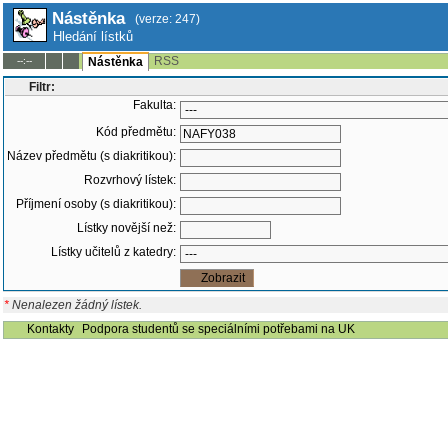
Nástěnka
(verze: 247)
Hledání lístků
RSS
--:--
Nástěnka
Filtr:
Fakulta:
Kód předmětu:
Název předmětu (s diakritikou):
Rozvrhový lístek:
Příjmení osoby (s diakritikou):
Lístky novější než:
Lístky učitelů z katedry:
*
Nenalezen žádný lístek.
Kontakty
Podpora studentů se speciálními potřebami na UK