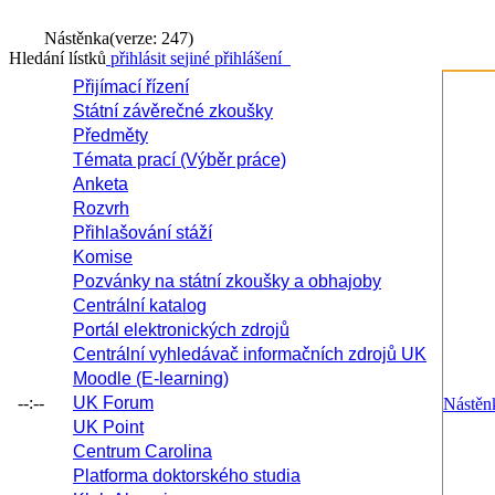
Nástěnka
(verze: 247)
Hledání lístků
přihlásit se
jiné přihlášení
Přijímací řízení
Státní závěrečné zkoušky
Předměty
Témata prací (Výběr práce)
Anketa
Rozvrh
Přihlašování stáží
Komise
Pozvánky na státní zkoušky a obhajoby
Centrální katalog
Portál elektronických zdrojů
Centrální vyhledávač informačních zdrojů UK
Moodle (E-learning)
--:--
UK Forum
Nástěn
UK Point
Centrum Carolina
Platforma doktorského studia