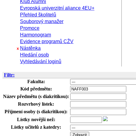
Klub Alumni
Evropská univerzitní aliance 4EU+
Přehled školitelů
Souborový manažer
Promoce
Harmonogram
Evidence programů CŽV
Nástěnka
x
Hledání osob
Vyhledávání loginů
Filtr:
Fakulta:
Kód předmětu:
Název předmětu (s diakritikou):
Rozvrhový lístek:
Příjmení osoby (s diakritikou):
Lístky novější než:
Lístky učitelů z katedry: