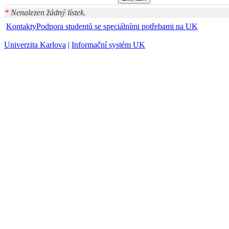
*
Nenalezen žádný lístek.
Kontakty
Podpora studentů se speciálními potřebami na UK
Univerzita Karlova
|
Informační systém UK