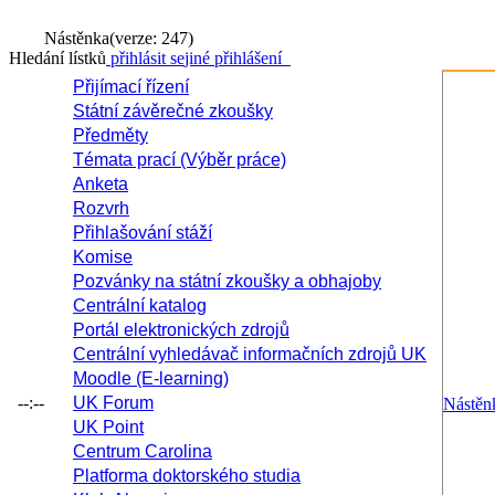
Nástěnka
(verze: 247)
Hledání lístků
přihlásit se
jiné přihlášení
Přijímací řízení
Státní závěrečné zkoušky
Předměty
Témata prací (Výběr práce)
Anketa
Rozvrh
Přihlašování stáží
Komise
Pozvánky na státní zkoušky a obhajoby
Centrální katalog
Portál elektronických zdrojů
Centrální vyhledávač informačních zdrojů UK
Moodle (E-learning)
--:--
UK Forum
Nástěn
UK Point
Centrum Carolina
Platforma doktorského studia