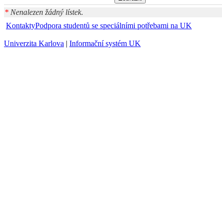
*
Nenalezen žádný lístek.
Kontakty
Podpora studentů se speciálními potřebami na UK
Univerzita Karlova
|
Informační systém UK