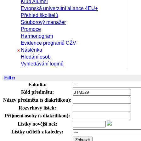
Klub Alumni
Evropská univerzitní aliance 4EU+
Přehled školitelů
Souborový manažer
Promoce
Harmonogram
Evidence programů CŽV
Nástěnka
x
Hledání osob
Vyhledávání loginů
Filtr:
Fakulta:
Kód předmětu:
Název předmětu (s diakritikou):
Rozvrhový lístek:
Příjmení osoby (s diakritikou):
Lístky novější než:
Lístky učitelů z katedry: