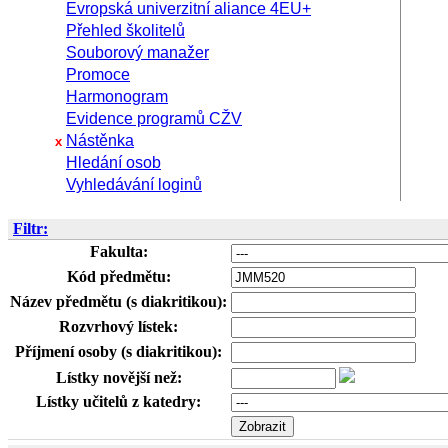
Evropská univerzitní aliance 4EU+
Přehled školitelů
Souborový manažer
Promoce
Harmonogram
Evidence programů CŽV
Nástěnka
x
Hledání osob
Vyhledávání loginů
Filtr:
Fakulta:
Kód předmětu:
Název předmětu (s diakritikou):
Rozvrhový lístek:
Příjmení osoby (s diakritikou):
Lístky novější než:
Lístky učitelů z katedry: