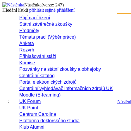
Nástěnka
(verze: 247)
Hledání lístků
přihlásit se
jiné přihlášení
Přijímací řízení
Státní závěrečné zkoušky
Předměty
Témata prací (Výběr práce)
Anketa
Rozvrh
Přihlašování stáží
Komise
Pozvánky na státní zkoušky a obhajoby
Centrální katalog
Portál elektronických zdrojů
Centrální vyhledávač informačních zdrojů UK
Moodle (E-learning)
--:--
UK Forum
Nástěn
UK Point
Centrum Carolina
Platforma doktorského studia
Klub Alumni