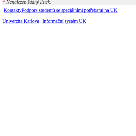
*
Nenalezen žádný lístek.
Kontakty
Podpora studentů se speciálními potřebami na UK
Univerzita Karlova
|
Informační systém UK