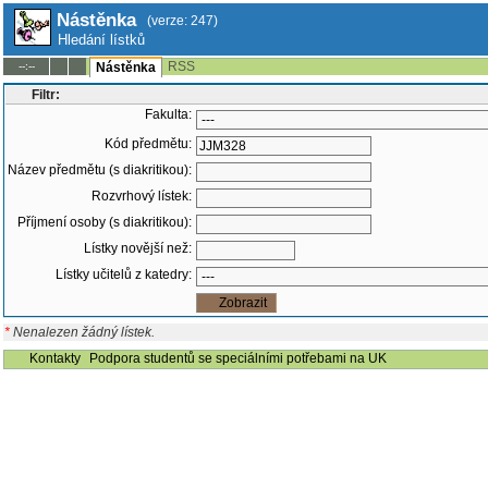
Nástěnka
(verze: 247)
Hledání lístků
RSS
--:--
Nástěnka
Filtr:
Fakulta:
Kód předmětu:
Název předmětu (s diakritikou):
Rozvrhový lístek:
Příjmení osoby (s diakritikou):
Lístky novější než:
Lístky učitelů z katedry:
*
Nenalezen žádný lístek.
Kontakty
Podpora studentů se speciálními potřebami na UK