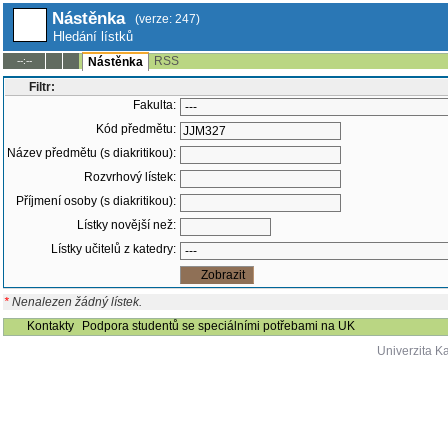
Nástěnka
(verze: 247)
Hledání lístků
RSS
--:--
Nástěnka
Filtr:
Fakulta:
Kód předmětu:
Název předmětu (s diakritikou):
Rozvrhový lístek:
Příjmení osoby (s diakritikou):
Lístky novější než:
Lístky učitelů z katedry:
*
Nenalezen žádný lístek.
Kontakty
Podpora studentů se speciálními potřebami na UK
Univerzita K