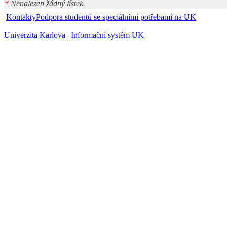
*
Nenalezen žádný lístek.
Kontakty
Podpora studentů se speciálními potřebami na UK
Univerzita Karlova
|
Informační systém UK