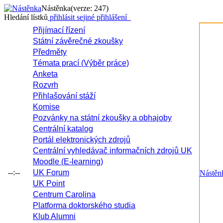
Nástěnka
(verze: 247)
Hledání lístků
přihlásit se
jiné přihlášení
Přijímací řízení
Státní závěrečné zkoušky
Předměty
Témata prací (Výběr práce)
Anketa
Rozvrh
Přihlašování stáží
Komise
Pozvánky na státní zkoušky a obhajoby
Centrální katalog
Portál elektronických zdrojů
Centrální vyhledávač informačních zdrojů UK
Moodle (E-learning)
--:--
UK Forum
Nástěn
UK Point
Centrum Carolina
Platforma doktorského studia
Klub Alumni