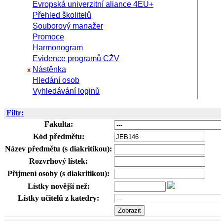
Evropská univerzitní aliance 4EU+
Přehled školitelů
Souborový manažer
Promoce
Harmonogram
Evidence programů CŽV
Nástěnka
x
Hledání osob
Vyhledávání loginů
Filtr:
Fakulta:
Kód předmětu:
Název předmětu (s diakritikou):
Rozvrhový lístek:
Příjmení osoby (s diakritikou):
Lístky novější než:
Lístky učitelů z katedry: