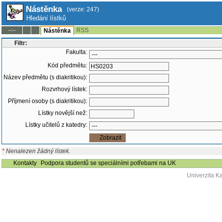
Nástěnka
(verze: 247)
Hledání lístků
RSS
--:--
Nástěnka
Filtr:
Fakulta:
Kód předmětu:
Název předmětu (s diakritikou):
Rozvrhový lístek:
Příjmení osoby (s diakritikou):
Lístky novější než:
Lístky učitelů z katedry:
*
Nenalezen žádný lístek.
Kontakty
Podpora studentů se speciálními potřebami na UK
Univerzita K