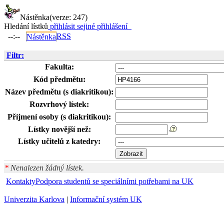
Nástěnka
(verze: 247)
Hledání lístků
přihlásit se
jiné přihlášení
--:--
RSS
Nástěnka
Filtr:
Fakulta:
Kód předmětu:
Název předmětu (s diakritikou):
Rozvrhový lístek:
Příjmení osoby (s diakritikou):
Lístky novější než:
Lístky učitelů z katedry:
*
Nenalezen žádný lístek.
Kontakty
Podpora studentů se speciálními potřebami na UK
Univerzita Karlova
|
Informační systém UK