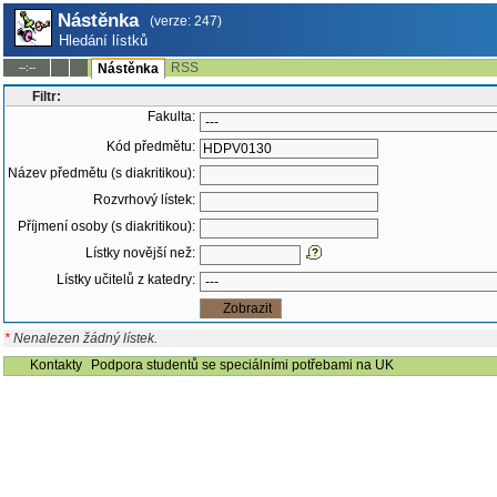
Nástěnka
(verze: 247)
Hledání lístků
RSS
--:--
Nástěnka
Filtr:
Fakulta:
Kód předmětu:
Název předmětu (s diakritikou):
Rozvrhový lístek:
Příjmení osoby (s diakritikou):
Lístky novější než:
Lístky učitelů z katedry:
*
Nenalezen žádný lístek.
Kontakty
Podpora studentů se speciálními potřebami na UK