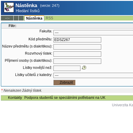
Nástěnka
(verze: 247)
Hledání lístků
RSS
--:--
Nástěnka
Filtr:
Fakulta:
Kód předmětu:
Název předmětu (s diakritikou):
Rozvrhový lístek:
Příjmení osoby (s diakritikou):
Lístky novější než:
Lístky učitelů z katedry:
*
Nenalezen žádný lístek.
Kontakty
Podpora studentů se speciálními potřebami na UK
Univerzita K