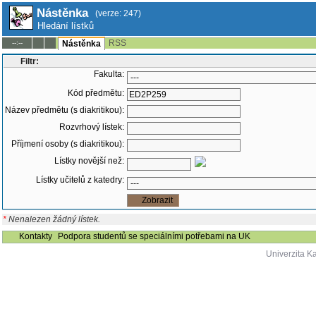
Nástěnka
(verze: 247)
Hledání lístků
RSS
--:--
Nástěnka
Filtr:
Fakulta:
Kód předmětu:
Název předmětu (s diakritikou):
Rozvrhový lístek:
Příjmení osoby (s diakritikou):
Lístky novější než:
Lístky učitelů z katedry:
*
Nenalezen žádný lístek.
Kontakty
Podpora studentů se speciálními potřebami na UK
Univerzita K