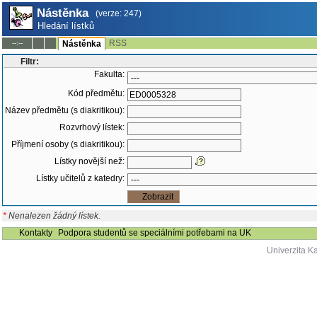
Nástěnka
(verze: 247)
Hledání lístků
RSS
--:--
Nástěnka
Filtr:
Fakulta:
Kód předmětu:
Název předmětu (s diakritikou):
Rozvrhový lístek:
Příjmení osoby (s diakritikou):
Lístky novější než:
Lístky učitelů z katedry:
*
Nenalezen žádný lístek.
Kontakty
Podpora studentů se speciálními potřebami na UK
Univerzita K