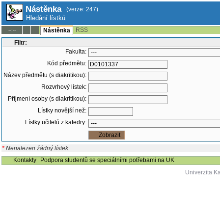
Nástěnka
(verze: 247)
Hledání lístků
RSS
--:--
Nástěnka
Filtr:
Fakulta:
Kód předmětu:
Název předmětu (s diakritikou):
Rozvrhový lístek:
Příjmení osoby (s diakritikou):
Lístky novější než:
Lístky učitelů z katedry:
*
Nenalezen žádný lístek.
Kontakty
Podpora studentů se speciálními potřebami na UK
Univerzita K